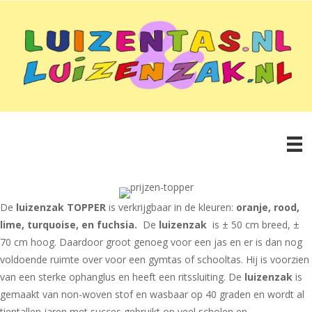
De
luizenzak TOPPER
is verkrijgbaar in de kleuren:
oranje, rood,
lime, turquoise, en fuchsia.
De
luizenzak
is ± 50 cm breed, ±
70 cm hoog. Daardoor groot genoeg voor een jas en er is dan nog
voldoende ruimte over voor een gymtas of schooltas. Hij is voorzien
van een sterke ophanglus en heeft een ritssluiting. De
luizenzak
is
gemaakt van non-woven stof en wasbaar op 40 graden en wordt al
tientallen jaren met succes gebruikt op veel scholen en